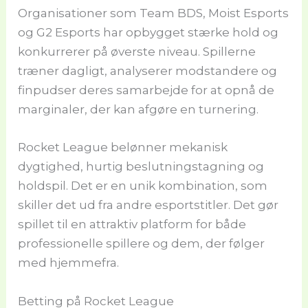
Organisationer som Team BDS, Moist Esports
og G2 Esports har opbygget stærke hold og
konkurrerer på øverste niveau. Spillerne
træner dagligt, analyserer modstandere og
finpudser deres samarbejde for at opnå de
marginaler, der kan afgøre en turnering.
Rocket League belønner mekanisk
dygtighed, hurtig beslutningstagning og
holdspil. Det er en unik kombination, som
skiller det ud fra andre esportstitler. Det gør
spillet til en attraktiv platform for både
professionelle spillere og dem, der følger
med hjemmefra.
Betting på Rocket League