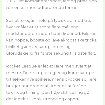
2015. Det kombinerer sport, fart og præcision
i en enkel men udfordrende formel.
Spillet foregår i hold på typisk tre mod tre,
hvor målet er at score flere mål end
modstanderen inden tiden løber ud. Bilerne
kan hoppe, booste og lave akrobatiske tricks,
hvilket gør hver kamp intens og
uforudsigelig fra første sekund til sidste fløjt.
Rocket League er let at lære men svært at
mestre. Dets simple regler og korte kampe
tiltrækker nye spillere, mens dygtige spillere
bruger hundreder af timer på at forfine
teknik og timing. Den høje skill ceiling gør
det ideelt til konkurrence og esport.