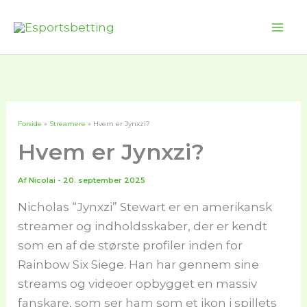
Gå
til
Mai
indholdet
Me
Forside
Streamere
Hvem er Jynxzi?
Hvem er Jynxzi?
Af
Nicolai
-
20. september 2025
Nicholas “Jynxzi” Stewart er en amerikansk
streamer og indholdsskaber, der er kendt
som en af de største profiler inden for
Rainbow Six Siege. Han har gennem sine
streams og videoer opbygget en massiv
fanskare, som ser ham som et ikon i spillets