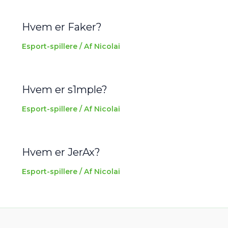
Hvem er Faker?
Esport-spillere
/ Af
Nicolai
Hvem er s1mple?
Esport-spillere
/ Af
Nicolai
Hvem er JerAx?
Esport-spillere
/ Af
Nicolai