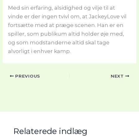
Med sin erfaring, alsidighed og vilje til at
vinde er der ingen tvivl om, at JackeyLove vil
fortsætte med at præge scenen. Han er en
spiller, som publikum altid holder øje med,
og som modstanderne altid skal tage
alvorligt i enhver kamp.
PREVIOUS
NEXT
Relaterede indlæg