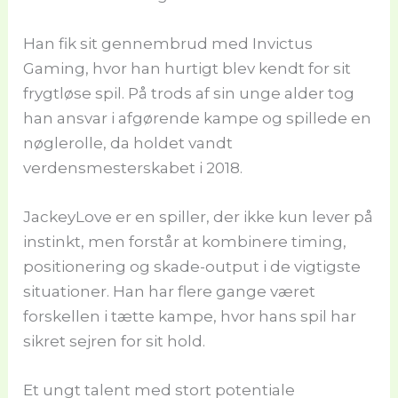
Han fik sit gennembrud med Invictus
Gaming, hvor han hurtigt blev kendt for sit
frygtløse spil. På trods af sin unge alder tog
han ansvar i afgørende kampe og spillede en
nøglerolle, da holdet vandt
verdensmesterskabet i 2018.
JackeyLove er en spiller, der ikke kun lever på
instinkt, men forstår at kombinere timing,
positionering og skade-output i de vigtigste
situationer. Han har flere gange været
forskellen i tætte kampe, hvor hans spil har
sikret sejren for sit hold.
Et ungt talent med stort potentiale