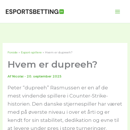
Gå
til
Mai
indholdet
Me
Forside
Esport-spillere
Hvem er dupreeh?
Hvem er dupreeh?
Af
Nicolai
-
20. september 2025
Peter “dupreeh” Rasmussen er en af de
mest vindende spillere i Counter-Strike-
historien. Den danske stjernespiller har været
med på øverste niveau i over et årti og er
kendt for sin stabilitet, dedikation og evne til
at levere under pres i store turneringer.